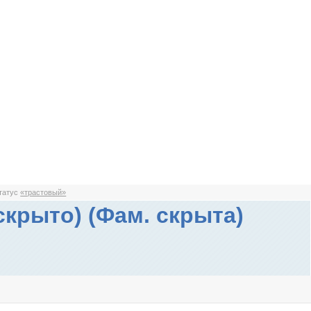
статус
«трастовый»
скрыто) (Фам. скрыта)