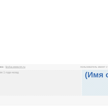
зка
:
lizzka.www.nn.ru
пользователь имеет 
(Имя 
е 1 года назад