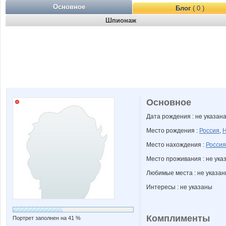
Основное
Блог
( 0 )
Шпионаж
Основное
Дата рождения : не указан
Место рождения :
Россия
,
Н
Место нахождения :
Россия
Место проживания : не ука
Любимые места : не указа
Интересы : не указаны
Комплименты
Портрет заполнен на 41 %