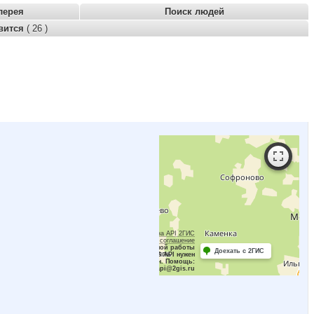
лерея
Поиск людей
вится
( 26 )
Работает на API 2ГИС
Лицензионное соглашение
Для корректной работы
Доехать с 2ГИС
Raster JS API нужен
ключ. Помощь:
api@2gis.ru