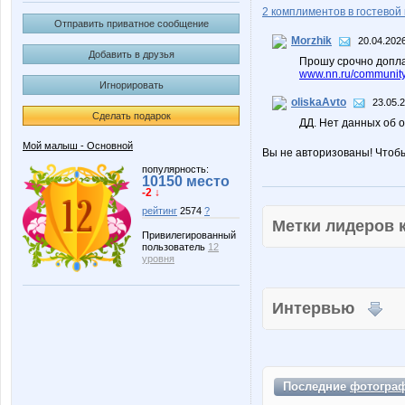
2 комплиментов в гостевой 
Отправить приватное сообщение
Morzhik
20.04.2026
Добавить в друзья
Прошу срочно допл
www.nn.ru/community/
Игнорировать
oliskaAvto
23.05.
Сделать подарок
ДД. Нет данных об о
Мой малыш - Основной
Вы не авторизованы! Чтоб
популярность:
10150 место
-2 ↓
рейтинг
2574
?
Метки лидеров
Привилегированный
пользователь
12
уровня
Интервью
Последние
фотогра