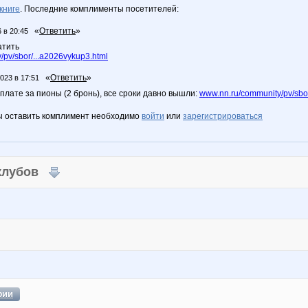
книге
. Последние комплименты посетителей:
«
Ответить
»
 в 20:45
атить
pv/sbor/...a2026vykup3.html
«
Ответить
»
2023 в 17:51
плате за пионы (2 бронь), все сроки давно вышли:
www.nn.ru/community/pv/sbor
ы оставить комплимент необходимо
войти
или
зарегистрироваться
 клубов
фии