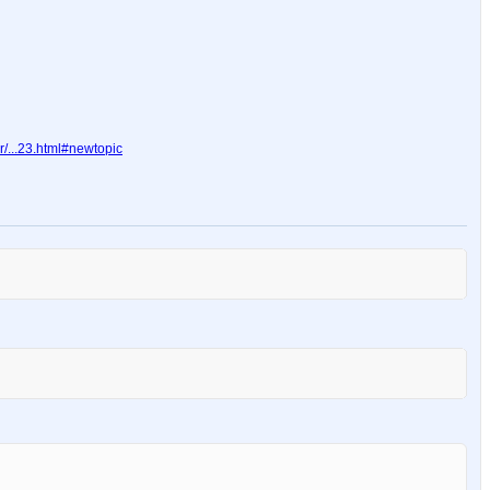
/...23.html#newtopic